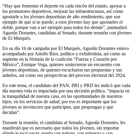
“Hay que fomentar el deporte en cada rincón del estado, apoyar a
los promotores deportivos, mejorar las infraestructuras, así como
apostarle a los jóvenes deportistas de alto rendimiento, que son
ejemplo de que sí se puede; a esos jóvenes hay que apostarles el
doble, porque van a ser ejemplo para todos los demás”, puntualizó
Agustín Dorantes, candidato al Senado, durante reunión con jóvenes
de El Marqués.
En su día 16 de campaña por El Marqués, Agustín Dorantes estuvo
acompañado por Adolfo Ríos, político y exfutbolista; así como su
suplente en la fórmula de la coalición “Fuerza y Corazón por
México”, Enrique Vega, quienes sostuvieron un encuentro con
jóvenes deportistas, de quienes escucharon sus propuestas y sus
anhelos, así como sus perspectivas del proceso electoral del 2024.
En este tema, el candidato del PAN, PRI y PRD les indicó que cada
día nuestra vida es impactada por una decisión política, “impacta en
la tranquilidad de nuestra casa, en las oportunidades de nuestros
hijos, en los servicios de salud; por eso es importante que los
jóvenes se involucren que participen, que propongan y que
decidan”.
Durante la reunión, el candidato al Senado, Agustín Dorantes, les
manifestó que es necesario que todos los jóvenes, sin importar
dónde le tocó nacer, pueda con trabajo, con esfuerzo y con