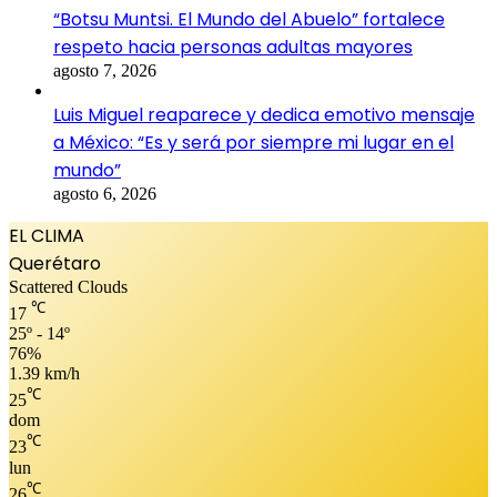
“Botsu Muntsi. El Mundo del Abuelo” fortalece
respeto hacia personas adultas mayores
agosto 7, 2026
Luis Miguel reaparece y dedica emotivo mensaje
a México: “Es y será por siempre mi lugar en el
mundo”
agosto 6, 2026
EL CLIMA
Querétaro
Scattered Clouds
℃
17
25º - 14º
76%
1.39 km/h
℃
25
dom
℃
23
lun
℃
26