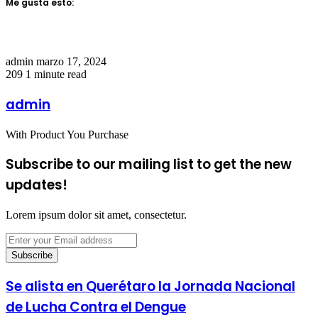
Me gusta esto:
Send
admin
marzo 17, 2024
an
209
1 minute read
email
admin
With Product You Purchase
Subscribe to our mailing list to get the new
updates!
Lorem ipsum dolor sit amet, consectetur.
Enter
your
Email
address
Se alista en Querétaro la Jornada Nacional
de Lucha Contra el Dengue