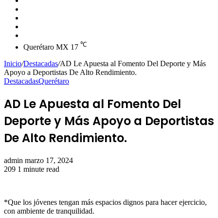
skin
Instagram
YouTube
Twitter
Facebook
℃
Querétaro MX
17
Inicio
/
Destacadas
/
AD Le Apuesta al Fomento Del Deporte y Más
Apoyo a Deportistas De Alto Rendimiento.
Destacadas
Querétaro
AD Le Apuesta al Fomento Del
Deporte y Más Apoyo a Deportistas
De Alto Rendimiento.
Send
admin
marzo 17, 2024
an
209
1 minute read
email
*Que los jóvenes tengan más espacios dignos para hacer ejercicio,
con ambiente de tranquilidad.