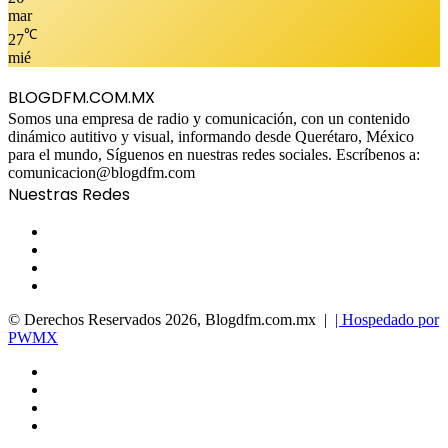
mar
℃
27
mié
BLOGDFM.COM.MX
Somos una empresa de radio y comunicación, con un contenido
dinámico autitivo y visual, informando desde Querétaro, México
para el mundo, Síguenos en nuestras redes sociales. Escríbenos a:
comunicacion@blogdfm.com
Nuestras Redes
Facebook
Twitter
YouTube
Instagram
© Derechos Reservados 2026, Blogdfm.com.mx |
| Hospedado por
PWMX
Facebook
Twitter
YouTube
Instagram