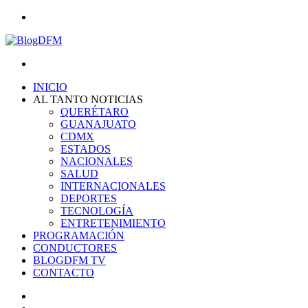
Menu
Search
for
INICIO
AL TANTO NOTICIAS
QUERÉTARO
GUANAJUATO
CDMX
ESTADOS
NACIONALES
SALUD
INTERNACIONALES
DEPORTES
TECNOLOGÍA
ENTRETENIMIENTO
PROGRAMACIÓN
CONDUCTORES
BLOGDFM TV
CONTACTO
Search
for
Switch