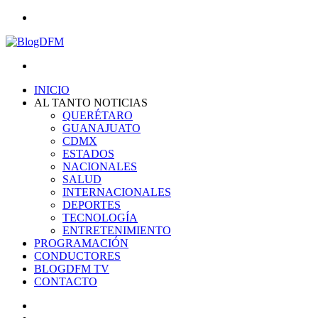
Menu
Search
for
INICIO
AL TANTO NOTICIAS
QUERÉTARO
GUANAJUATO
CDMX
ESTADOS
NACIONALES
SALUD
INTERNACIONALES
DEPORTES
TECNOLOGÍA
ENTRETENIMIENTO
PROGRAMACIÓN
CONDUCTORES
BLOGDFM TV
CONTACTO
Search
for
Switch