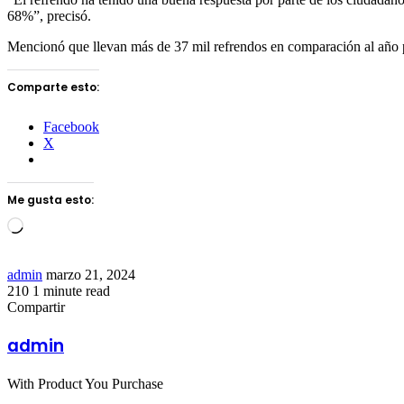
68%”, precisó.
Mencionó que llevan más de 37 mil refrendos en comparación al año pa
Comparte esto:
Facebook
X
Me gusta esto:
Loading…
Send
admin
marzo 21, 2024
an
210
1 minute read
Facebook
Twitter
LinkedIn
Tumblr
Pinterest
Reddit
VKontakte
Odnoklassniki
Pocket
email
Compartir
Facebook
Twitter
LinkedIn
Tumblr
Pinterest
Reddit
VKontakte
Odnoklassniki
Pocket
Share
Imprimir
via
admin
Email
With Product You Purchase