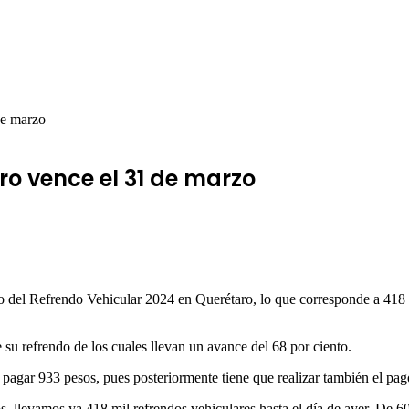
de marzo
ro vence el 31 de marzo
del Refrendo Vehicular 2024 en Querétaro, lo que corresponde a 418 mi
su refrendo de los cuales llevan un avance del 68 por ciento.
 pagar 933 pesos, pues posteriormente tiene que realizar también el pago
s, llevamos ya 418 mil refrendos vehiculares hasta el día de ayer. De 6