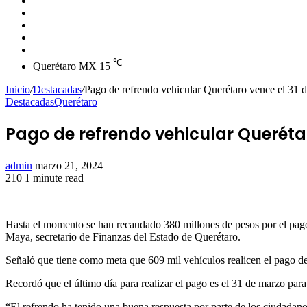
skin
Instagram
YouTube
Twitter
Facebook
℃
Querétaro MX
15
Inicio
/
Destacadas
/
Pago de refrendo vehicular Querétaro vence el 31 
Destacadas
Querétaro
Pago de refrendo vehicular Queréta
Send
admin
marzo 21, 2024
an
210
1 minute read
Facebook
Twitter
LinkedIn
Tumblr
Pinterest
Reddit
VKontakte
Odnoklassniki
Pocket
email
Hasta el momento se han recaudado 380 millones de pesos por el pago 
Maya, secretario de Finanzas del Estado de Querétaro.
Señaló que tiene como meta que 609 mil vehículos realicen el pago de 
Recordó que el último día para realizar el pago es el 31 de marzo para
“El refrendo ha tenido una buena respuesta por parte de los ciudadano