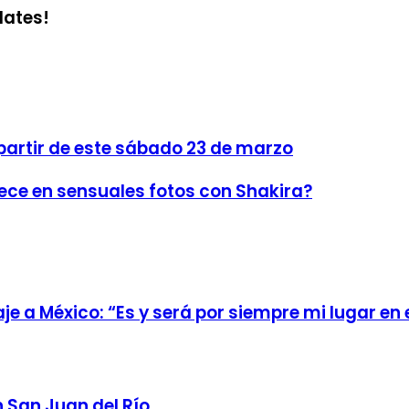
dates!
partir de este sábado 23 de marzo
rece en sensuales fotos con Shakira?
e a México: “Es y será por siempre mi lugar en
n San Juan del Río