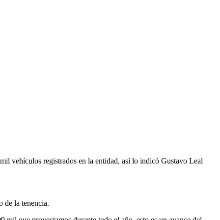
l vehículos registrados en la entidad, así lo indicó Gustavo Leal
 de la tenencia.
09 mil que proyectamos durante todo el año, esto es un avance del