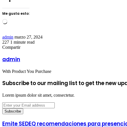
Me gusta esto:
Loading…
Send
admin
marzo 27, 2024
an
227
1 minute read
Facebook
Twitter
LinkedIn
Tumblr
Pinterest
Reddit
VKontakte
Odnoklassniki
Pocket
email
Compartir
Facebook
Twitter
LinkedIn
Tumblr
Pinterest
Reddit
VKontakte
Odnoklassniki
Pocket
Share
Imprimir
via
admin
Email
With Product You Purchase
Subscribe to our mailing list to get the new up
Lorem ipsum dolor sit amet, consectetur.
Enter
your
Email
address
Emite SEDEQ recomendaciones para presenciar 