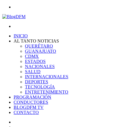
Menu
Search
for
INICIO
AL TANTO NOTICIAS
QUERÉTARO
GUANAJUATO
CDMX
ESTADOS
NACIONALES
SALUD
INTERNACIONALES
DEPORTES
TECNOLOGÍA
ENTRETENIMIENTO
PROGRAMACIÓN
CONDUCTORES
BLOGDFM TV
CONTACTO
Search
for
Switch