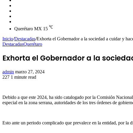
skin
Instagram
YouTube
Twitter
Facebook
℃
Querétaro MX
15
Inicio
/
Destacadas
/
Exhorta el Gobernador a la sociedad a cuidar y hace
Destacadas
Querétaro
Exhorta el Gobernador a la socieda
Send
admin
marzo 27, 2024
an
227
1 minute read
Facebook
Twitter
LinkedIn
Tumblr
Pinterest
Reddit
VKontakte
Odnoklassniki
Pocket
email
Debido a que este 2024, ha sido catalogado por la Comisión Naciona
especial en la zona serrana, autoridades de los tres órdenes de gobier
Esto ante un periodo complicado que prevalece en la entidad, por la 