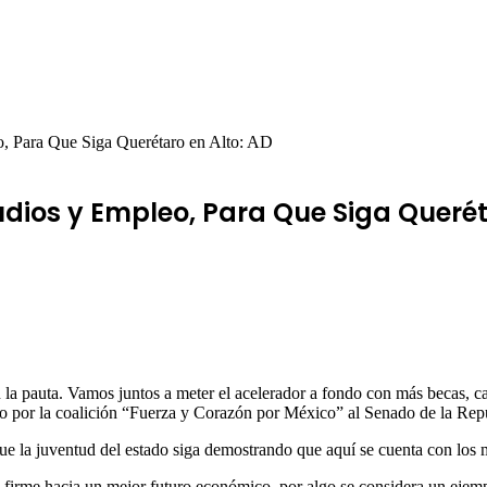
, Para Que Siga Querétaro en Alto: AD
dios y Empleo, Para Que Siga Querét
n la pauta. Vamos juntos a meter el acelerador a fondo con más becas, c
o por la coalición “Fuerza y Corazón por México” al Senado de la Rep
ue la juventud del estado siga demostrando que aquí se cuenta con los 
firme hacia un mejor futuro económico, por algo se considera un ejempl