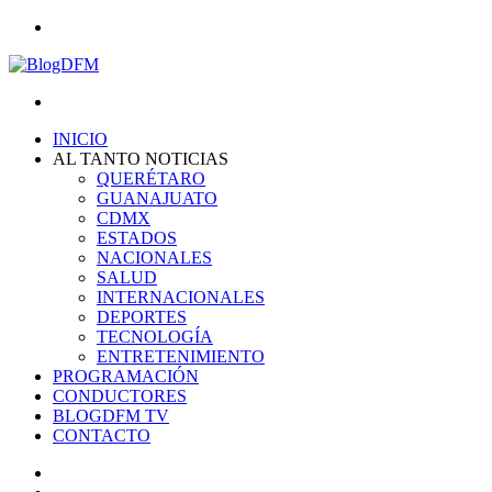
Menu
Search
for
INICIO
AL TANTO NOTICIAS
QUERÉTARO
GUANAJUATO
CDMX
ESTADOS
NACIONALES
SALUD
INTERNACIONALES
DEPORTES
TECNOLOGÍA
ENTRETENIMIENTO
PROGRAMACIÓN
CONDUCTORES
BLOGDFM TV
CONTACTO
Search
for
Switch