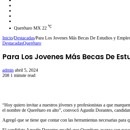
skin
Instagram
YouTube
Twitter
Facebook
℃
Querétaro MX
22
Inicio
/
Destacadas
/
Para Los Jovenes Más Becas De Estudios y Empleo
Destacadas
Querétaro
Para Los Jovenes Más Becas De Estu
Send
admin
abril 5, 2024
an
208
1 minute read
Facebook
Twitter
LinkedIn
Tumblr
Pinterest
Reddit
VKontakte
Odnoklassniki
Pocket
email
“Hoy quiero invitar a nuestros jóvenes y profesionistas a que marque
el nombre de Querétaro en alto”, convocó Agustín Dorantes, candidat
Agregó que se tiene que contar con las herramientas necesarias para q
El candidato Agustín Dorantes resaltó que Querétaro avanza con paso 