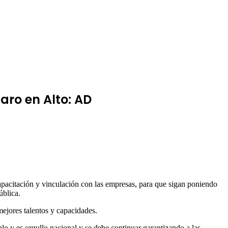
aro en Alto: AD
apacitación y vinculación con las empresas, para que sigan poniendo
ública.
mejores talentos y capacidades.
o y es orgullo nacional y se debe continuar garantizando a las