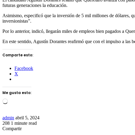
futuras generaciones la educación.
Asimismo, especificó que la inversión de 5 mil millones de dólares, q
inversionistas”.
Por lo anterior, indicó, llegarán miles de empleos bien pagados a Quer
En este sentido, Agustín Dorantes reafirmó que con el impulso a las b
Comparte esto:
Facebook
X
Me gusta esto:
Loading…
Send
admin
abril 5, 2024
an
208
1 minute read
Facebook
Twitter
LinkedIn
Tumblr
Pinterest
Reddit
VKontakte
Odnoklassniki
Pocket
email
Compartir
Facebook
Twitter
LinkedIn
Tumblr
Pinterest
Reddit
VKontakte
Odnoklassniki
Pocket
Share
Imprimir