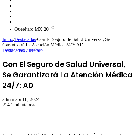
skin
Instagram
YouTube
Twitter
Facebook
℃
Querétaro MX
20
Inicio
/
Destacadas
/
Con El Seguro de Salud Universal, Se
Garantizará La Atención Médica 24/7: AD
Destacadas
Querétaro
Con El Seguro de Salud Universal,
Se Garantizará La Atención Médica
24/7: AD
Send
admin
abril 8, 2024
an
214
1 minute read
email