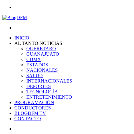
Menu
Search
for
INICIO
AL TANTO NOTICIAS
QUERÉTARO
GUANAJUATO
CDMX
ESTADOS
NACIONALES
SALUD
INTERNACIONALES
DEPORTES
TECNOLOGÍA
ENTRETENIMIENTO
PROGRAMACIÓN
CONDUCTORES
BLOGDFM TV
CONTACTO
Search
for
Switch