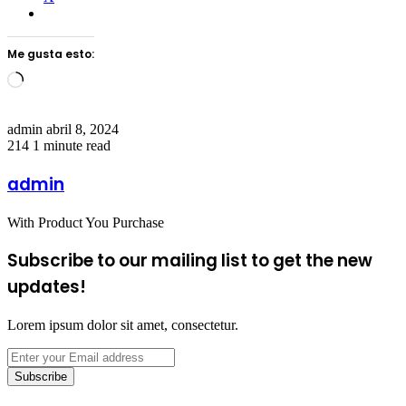
Me gusta esto:
Loading…
Send
admin
abril 8, 2024
an
214
1 minute read
email
admin
With Product You Purchase
Subscribe to our mailing list to get the new
updates!
Lorem ipsum dolor sit amet, consectetur.
Enter
your
Email
address