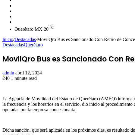
skin
Instagram
YouTube
Twitter
Facebook
℃
Querétaro MX
20
Inicio
/
Destacadas
/
MovilQro Bus es Sancionado Con Retiro de Conce
Destacadas
Querétaro
MovilQro Bus es Sancionado Con Ret
Send
admin
abril 12, 2024
an
240
1 minute read
Facebook
Twitter
LinkedIn
Tumblr
Pinterest
Reddit
VKontakte
Odnoklassniki
Pocket
email
La Agencia de Movilidad del Estado de Querétaro (AMEQ) informa que d
la frecuencia y los horarios en el servicio, dio inicio al procedimien
operadas por la empresa concesionaria.
Dicha sanción, que será aplicada en los próximos días, es resultado d