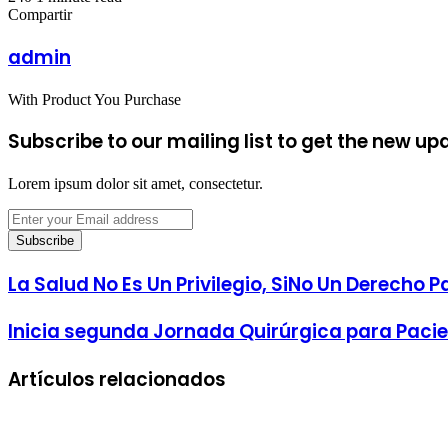
Facebook
Twitter
LinkedIn
Tumblr
Pinterest
Reddit
VKontakte
Odnoklassniki
Pocket
email
Compartir
Facebook
Twitter
LinkedIn
Tumblr
Pinterest
Reddit
VKontakte
Odnoklassniki
Pocket
Share
Imprimir
via
admin
Email
With Product You Purchase
Subscribe to our mailing list to get the new up
Lorem ipsum dolor sit amet, consectetur.
Enter
your
Email
address
La Salud No Es Un Privilegio, SiNo Un Derecho
Inicia segunda Jornada Quirúrgica para Pacie
Artículos relacionados