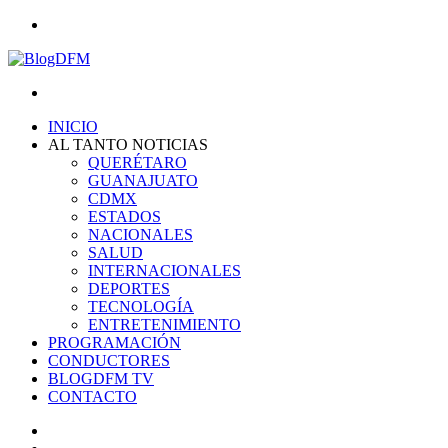
Menu
Search
for
INICIO
AL TANTO NOTICIAS
QUERÉTARO
GUANAJUATO
CDMX
ESTADOS
NACIONALES
SALUD
INTERNACIONALES
DEPORTES
TECNOLOGÍA
ENTRETENIMIENTO
PROGRAMACIÓN
CONDUCTORES
BLOGDFM TV
CONTACTO
Search
for
Switch