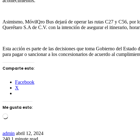
acontecimientos.
Asimismo, MóvilQro Bus dejará de operar las rutas C27 y C56, por lo q
Querétaro S.A de C.V. con la intención de asegurar el itinerario, horar
Esta acción es parte de las decisiones que toma Gobierno del Estado d
para pagar o sancionar a los concesionarios de acuerdo al cumplimient
Comparte esto:
Facebook
X
Me gusta esto:
Loading…
Send
admin
abril 12, 2024
an
240
1 minute read