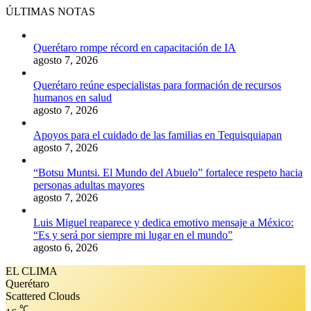
ÚLTIMAS NOTAS
Querétaro rompe récord en capacitación de IA
agosto 7, 2026
Querétaro reúne especialistas para formación de recursos
humanos en salud
agosto 7, 2026
Apoyos para el cuidado de las familias en Tequisquiapan
agosto 7, 2026
“Botsu Muntsi. El Mundo del Abuelo” fortalece respeto hacia
personas adultas mayores
agosto 7, 2026
Luis Miguel reaparece y dedica emotivo mensaje a México:
“Es y será por siempre mi lugar en el mundo”
agosto 6, 2026
EL CLIMA
Querétaro
Scattered Clouds
℃