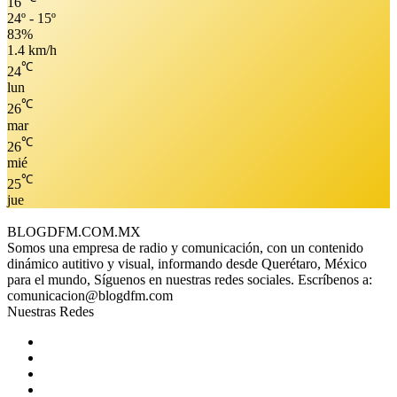
16
24º - 15º
83%
1.4 km/h
℃
24
lun
℃
26
mar
℃
26
mié
℃
25
jue
BLOGDFM.COM.MX
Somos una empresa de radio y comunicación, con un contenido
dinámico autitivo y visual, informando desde Querétaro, México
para el mundo, Síguenos en nuestras redes sociales. Escríbenos a:
comunicacion@blogdfm.com
Nuestras Redes
Facebook
Twitter
YouTube
Instagram