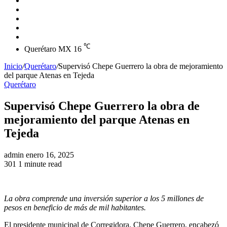
skin
Instagram
YouTube
Twitter
Facebook
℃
Querétaro MX
16
Inicio
/
Querétaro
/
Supervisó Chepe Guerrero la obra de mejoramiento
del parque Atenas en Tejeda
Querétaro
Supervisó Chepe Guerrero la obra de
mejoramiento del parque Atenas en
Tejeda
Send
admin
enero 16, 2025
an
301
1 minute read
email
La obra comprende una inversión superior a los 5 millones de
pesos en beneficio de más de mil habitantes.
El presidente municipal de Corregidora, Chepe Guerrero, encabezó