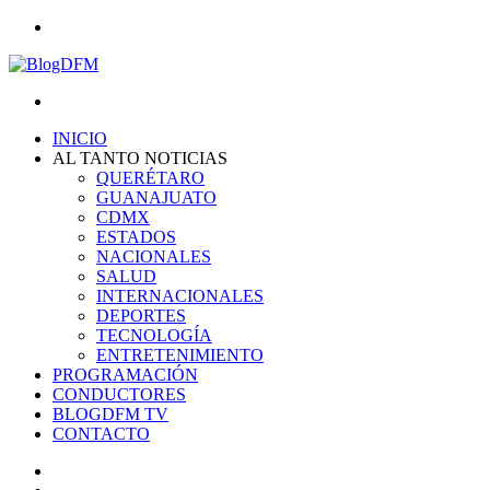
Menu
Search
for
INICIO
AL TANTO NOTICIAS
QUERÉTARO
GUANAJUATO
CDMX
ESTADOS
NACIONALES
SALUD
INTERNACIONALES
DEPORTES
TECNOLOGÍA
ENTRETENIMIENTO
PROGRAMACIÓN
CONDUCTORES
BLOGDFM TV
CONTACTO
Search
for
Switch