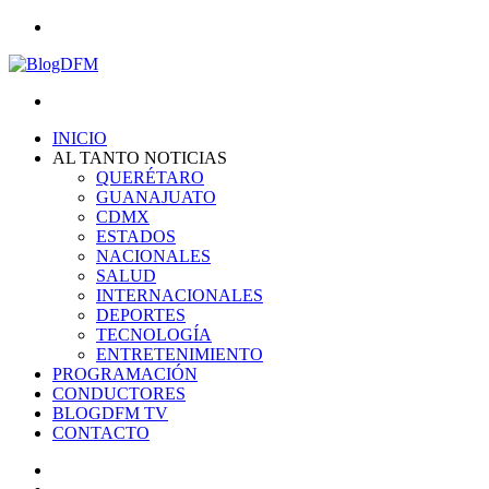
Menu
Search
for
INICIO
AL TANTO NOTICIAS
QUERÉTARO
GUANAJUATO
CDMX
ESTADOS
NACIONALES
SALUD
INTERNACIONALES
DEPORTES
TECNOLOGÍA
ENTRETENIMIENTO
PROGRAMACIÓN
CONDUCTORES
BLOGDFM TV
CONTACTO
Search
for
Switch