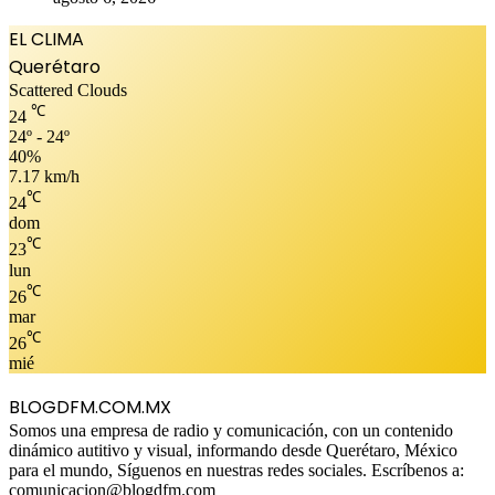
EL CLIMA
Querétaro
Scattered Clouds
℃
24
24º - 24º
40%
7.17 km/h
℃
24
dom
℃
23
lun
℃
26
mar
℃
26
mié
BLOGDFM.COM.MX
Somos una empresa de radio y comunicación, con un contenido
dinámico autitivo y visual, informando desde Querétaro, México
para el mundo, Síguenos en nuestras redes sociales. Escríbenos a:
comunicacion@blogdfm.com