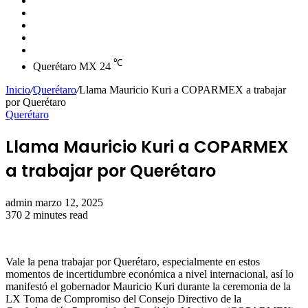
skin
Instagram
YouTube
Twitter
Facebook
℃
Querétaro MX
24
Inicio
/
Querétaro
/
Llama Mauricio Kuri a COPARMEX a trabajar
por Querétaro
Querétaro
Llama Mauricio Kuri a COPARMEX
a trabajar por Querétaro
Send
admin
marzo 12, 2025
an
370
2 minutes read
email
Vale la pena trabajar por Querétaro, especialmente en estos
momentos de incertidumbre económica a nivel internacional, así lo
manifestó el gobernador Mauricio Kuri durante la ceremonia de la
LX Toma de Compromiso del Consejo Directivo de la