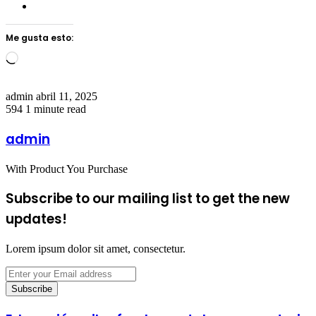
Me gusta esto:
Loading…
Send
admin
abril 11, 2025
an
594
1 minute read
email
admin
With Product You Purchase
Subscribe to our mailing list to get the new
updates!
Lorem ipsum dolor sit amet, consectetur.
Enter
your
Email
address