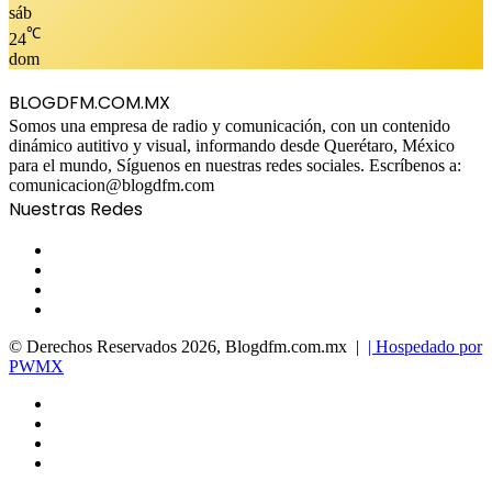
sáb
℃
24
dom
BLOGDFM.COM.MX
Somos una empresa de radio y comunicación, con un contenido
dinámico autitivo y visual, informando desde Querétaro, México
para el mundo, Síguenos en nuestras redes sociales. Escríbenos a:
comunicacion@blogdfm.com
Nuestras Redes
Facebook
Twitter
YouTube
Instagram
© Derechos Reservados 2026, Blogdfm.com.mx |
| Hospedado por
PWMX
Facebook
Twitter
YouTube
Instagram