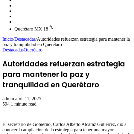
skin
Instagram
YouTube
Twitter
Facebook
℃
Querétaro MX
18
Inicio
/
Destacadas
/
Autoridades refuerzan estrategia para mantener la
paz y tranquilidad en Querétaro
Destacadas
Querétaro
Autoridades refuerzan estrategia
para mantener la paz y
tranquilidad en Querétaro
Send
admin
abril 11, 2025
an
594
1 minute read
email
El secretario de Gobierno, Carlos Alberto Alcaraz Gutiérrez, dio a
conocer la ampliación de la estrategia para tener una mayor