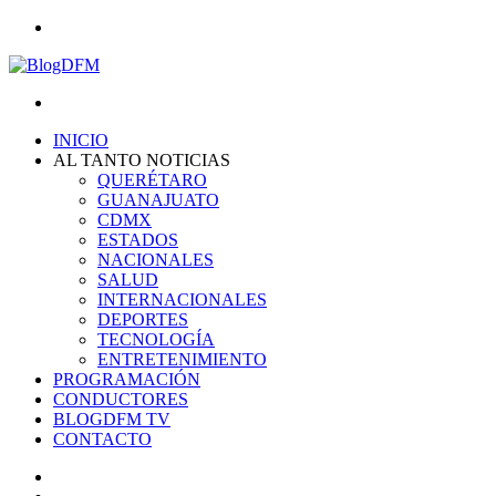
Menu
Search
for
INICIO
AL TANTO NOTICIAS
QUERÉTARO
GUANAJUATO
CDMX
ESTADOS
NACIONALES
SALUD
INTERNACIONALES
DEPORTES
TECNOLOGÍA
ENTRETENIMIENTO
PROGRAMACIÓN
CONDUCTORES
BLOGDFM TV
CONTACTO
Search
for
Switch