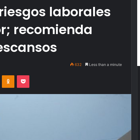
 riesgos laborales
or; recomienda
descansos
632
Less than a minute
VKontakte
Odnoklassniki
Pocket