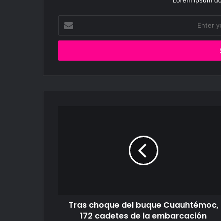
Lorem ipsum dol
Enter
your
Email
address
Tras choque del buque Cuauhtémoc,
172 cadetes de la embarcación