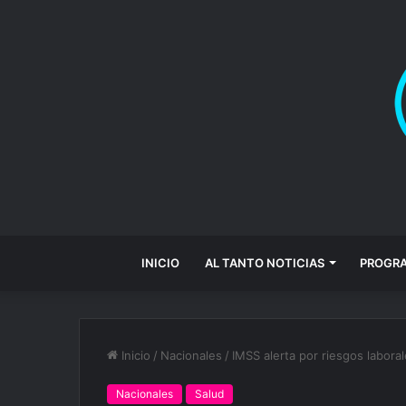
INICIO
AL TANTO NOTICIAS
PROGR
Inicio
/
Nacionales
/
IMSS alerta por riesgos labora
Nacionales
Salud