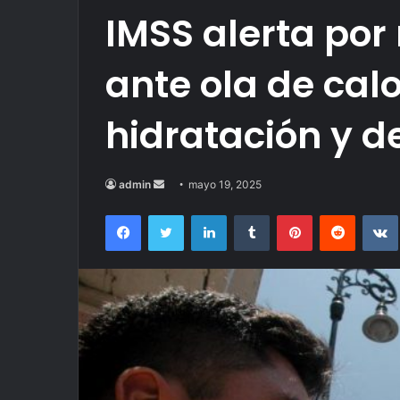
IMSS alerta por
ante ola de cal
hidratación y 
Send
admin
mayo 19, 2025
an
Facebook
Twitter
LinkedIn
Tumblr
Pinterest
Reddit
email