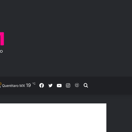
℃
19
Facebook
Twitter
YouTube
Instagram
Switch
Search
Querétaro MX
skin
for