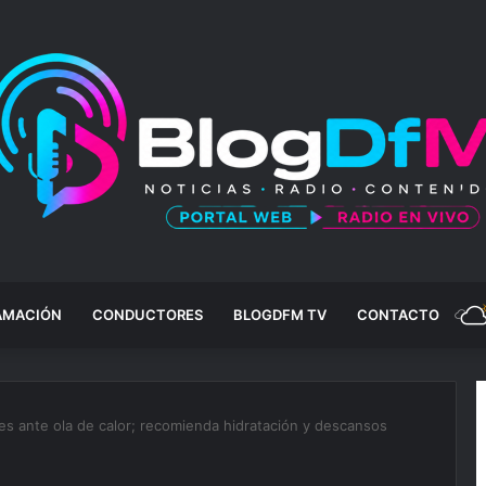
AMACIÓN
CONDUCTORES
BLOGDFM TV
CONTACTO
les ante ola de calor; recomienda hidratación y descansos