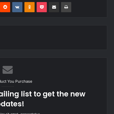
interest
Reddit
VKontakte
Odnoklassniki
Pocket
Share via Email
Imprimir
duct You Purchase
iling list to get the new
dates!