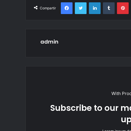
Facebook
Twitter
LinkedIn
Tumblr
P
Compartir
admin
With Pro
Subscribe to our ma
up