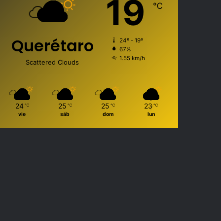
19
℃
Querétaro
24º - 19º
67%
1.55 km/h
Scattered Clouds
24
25
25
23
℃
℃
℃
℃
vie
sáb
dom
lun