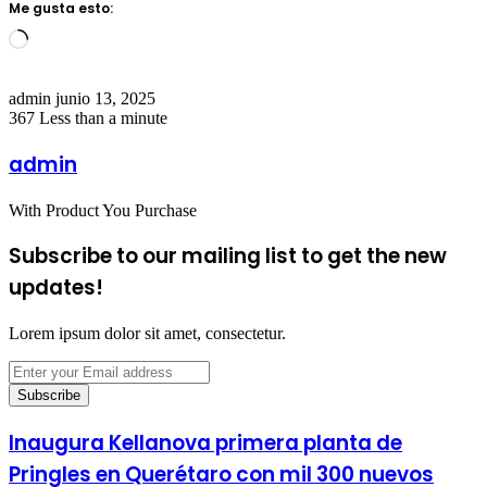
Me gusta esto:
Loading…
Send
admin
junio 13, 2025
an
367
Less than a minute
email
admin
With Product You Purchase
Subscribe to our mailing list to get the new
updates!
Lorem ipsum dolor sit amet, consectetur.
Enter
your
Email
address
Inaugura Kellanova primera planta de
Pringles en Querétaro con mil 300 nuevos