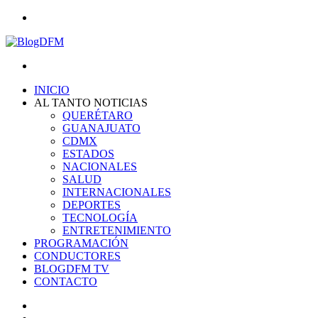
Menu
Search
for
INICIO
AL TANTO NOTICIAS
QUERÉTARO
GUANAJUATO
CDMX
ESTADOS
NACIONALES
SALUD
INTERNACIONALES
DEPORTES
TECNOLOGÍA
ENTRETENIMIENTO
PROGRAMACIÓN
CONDUCTORES
BLOGDFM TV
CONTACTO
Search
for
Switch