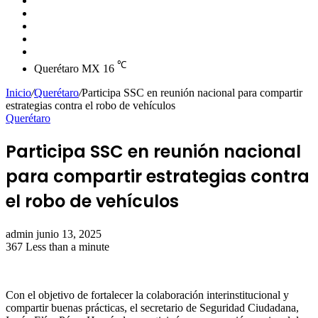
skin
Instagram
YouTube
Twitter
Facebook
℃
Querétaro MX
16
Inicio
/
Querétaro
/
Participa SSC en reunión nacional para compartir
estrategias contra el robo de vehículos
Querétaro
Participa SSC en reunión nacional
para compartir estrategias contra
el robo de vehículos
Send
admin
junio 13, 2025
an
367
Less than a minute
email
Con el objetivo de fortalecer la colaboración interinstitucional y
compartir buenas prácticas, el secretario de Seguridad Ciudadana,