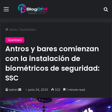
Menu
S
fo
Inicio
/
Querétaro
Querétaro
Antros y bares comienzan
con la instalación de
biométricos de seguridad:
SSC
Send
admin
junio 24, 2025
322
1 minute read
an
email