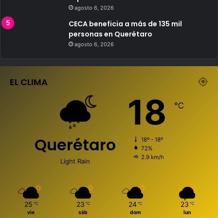
agosto 6, 2026
CECA beneficia a más de 135 mil
personas en Querétaro
agosto 6, 2026
EL CLIMA
18
℃
Querétaro
18º - 18º
72%
2.9 km/h
Light Rain
25
23
24
23
℃
℃
℃
℃
vie
sáb
dom
lun