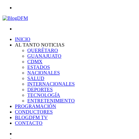
Menu
Search
for
INICIO
AL TANTO NOTICIAS
QUERÉTARO
GUANAJUATO
CDMX
ESTADOS
NACIONALES
SALUD
INTERNACIONALES
DEPORTES
TECNOLOGÍA
ENTRETENIMIENTO
PROGRAMACIÓN
CONDUCTORES
BLOGDFM TV
CONTACTO
Search
for
Switch