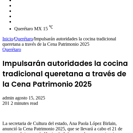
skin
Instagram
YouTube
Twitter
Facebook
℃
Querétaro MX
15
Inicio
/
Querétaro
/
Impulsarán autoridades la cocina tradicional
queretana a través de la Cena Patrimonio 2025
Querétaro
Impulsarán autoridades la cocina
tradicional queretana a través de
la Cena Patrimonio 2025
Send
admin
agosto 15, 2025
an
201
2 minutes read
email
La secretaria de Cultura del estado, Ana Paola López Birlain,
anunció la Cena Patrimonio 2025, que se llevará a cabo el 21 de