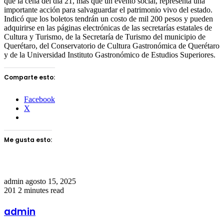
que la cena del día 21, más que un evento social, representa una
importante acción para salvaguardar el patrimonio vivo del estado.
Indicó que los boletos tendrán un costo de mil 200 pesos y pueden
adquirirse en las páginas electrónicas de las secretarías estatales de
Cultura y Turismo, de la Secretaría de Turismo del municipio de
Querétaro, del Conservatorio de Cultura Gastronómica de Querétaro
y de la Universidad Instituto Gastronómico de Estudios Superiores.
Comparte esto:
Facebook
X
Me gusta esto:
Send
admin
agosto 15, 2025
an
201
2 minutes read
email
admin