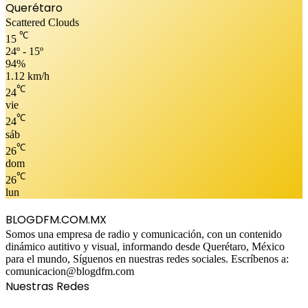
Querétaro
Scattered Clouds
℃
15
24º - 15º
94%
1.12 km/h
℃
24
vie
℃
24
sáb
℃
26
dom
℃
26
lun
BLOGDFM.COM.MX
Somos una empresa de radio y comunicación, con un contenido
dinámico autitivo y visual, informando desde Querétaro, México
para el mundo, Síguenos en nuestras redes sociales. Escríbenos a:
comunicacion@blogdfm.com
Nuestras Redes