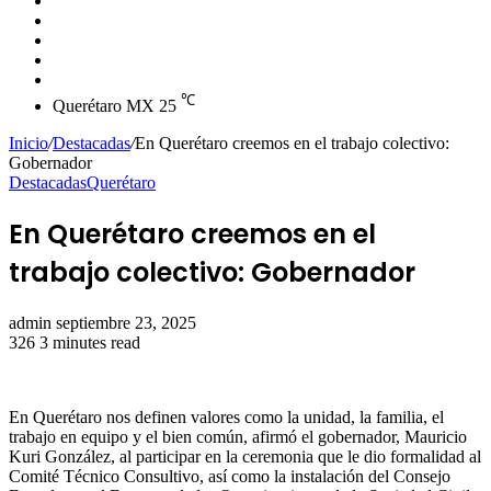
skin
Instagram
YouTube
Twitter
Facebook
℃
Querétaro MX
25
Inicio
/
Destacadas
/
En Querétaro creemos en el trabajo colectivo:
Gobernador
Destacadas
Querétaro
En Querétaro creemos en el
trabajo colectivo: Gobernador
Send
admin
septiembre 23, 2025
an
326
3 minutes read
email
En Querétaro nos definen valores como la unidad, la familia, el
trabajo en equipo y el bien común, afirmó el gobernador, Mauricio
Kuri González, al participar en la ceremonia que le dio formalidad al
Comité Técnico Consultivo, así como la instalación del Consejo