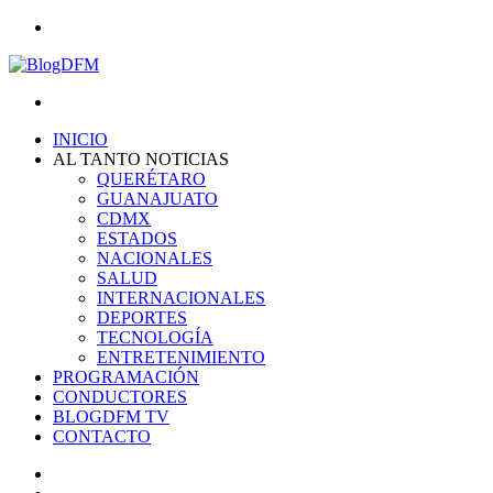
Menu
Search
for
INICIO
AL TANTO NOTICIAS
QUERÉTARO
GUANAJUATO
CDMX
ESTADOS
NACIONALES
SALUD
INTERNACIONALES
DEPORTES
TECNOLOGÍA
ENTRETENIMIENTO
PROGRAMACIÓN
CONDUCTORES
BLOGDFM TV
CONTACTO
Search
for
Switch