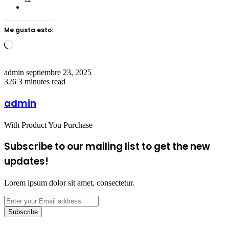
Me gusta esto:
Loading…
Send
admin
septiembre 23, 2025
an
326
3 minutes read
email
admin
With Product You Purchase
Subscribe to our mailing list to get the new
updates!
Lorem ipsum dolor sit amet, consectetur.
Enter
your
Email
address