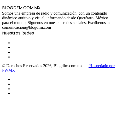
BLOGDFM.COM.MX
Somos una empresa de radio y comunicación, con un contenido
dinámico autitivo y visual, informando desde Querétaro, México
para el mundo, Síguenos en nuestras redes sociales. Escríbenos a:
comunicacion@blogdfm.com
Nuestras Redes
Facebook
Twitter
YouTube
Instagram
© Derechos Reservados 2026, Blogdfm.com.mx |
| Hospedado por
PWMX
Facebook
Twitter
YouTube
Instagram
Facebook
Twitter
WhatsApp
Telegram
Viber
Back
to
top
button