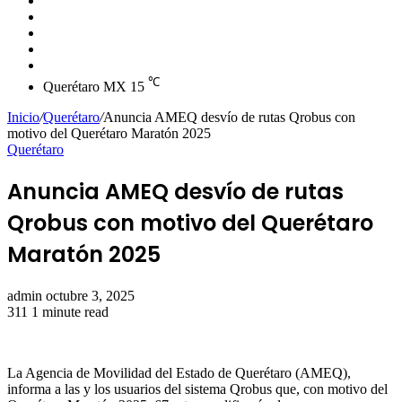
skin
Instagram
YouTube
Twitter
Facebook
℃
Querétaro MX
15
Inicio
/
Querétaro
/
Anuncia AMEQ desvío de rutas Qrobus con
motivo del Querétaro Maratón 2025
Querétaro
Anuncia AMEQ desvío de rutas
Qrobus con motivo del Querétaro
Maratón 2025
Send
admin
octubre 3, 2025
an
311
1 minute read
email
La Agencia de Movilidad del Estado de Querétaro (AMEQ),
informa a las y los usuarios del sistema Qrobus que, con motivo del