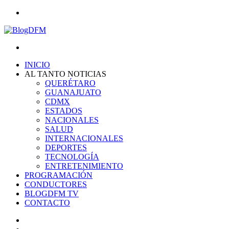
Menu
Search
for
INICIO
AL TANTO NOTICIAS
QUERÉTARO
GUANAJUATO
CDMX
ESTADOS
NACIONALES
SALUD
INTERNACIONALES
DEPORTES
TECNOLOGÍA
ENTRETENIMIENTO
PROGRAMACIÓN
CONDUCTORES
BLOGDFM TV
CONTACTO
Search
for
Switch