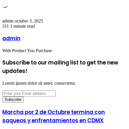
Loading…
Send
admin
octubre 3, 2025
an
311
1 minute read
email
admin
With Product You Purchase
Subscribe to our mailing list to get the new
updates!
Lorem ipsum dolor sit amet, consectetur.
Enter
your
Email
address
Marcha por 2 de Octubre termina con
saqueos y enfrentamientos en CDMX