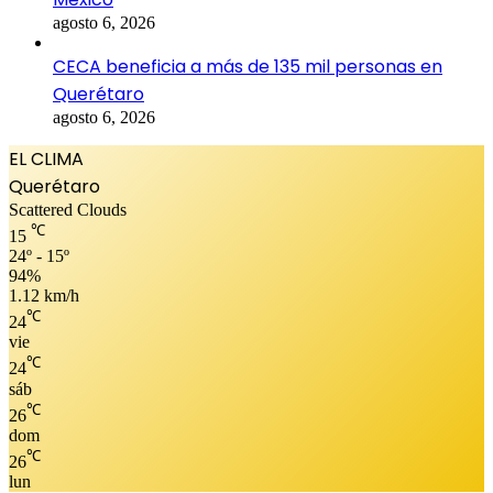
agosto 6, 2026
CECA beneficia a más de 135 mil personas en
Querétaro
agosto 6, 2026
EL CLIMA
Querétaro
Scattered Clouds
℃
15
24º - 15º
94%
1.12 km/h
℃
24
vie
℃
24
sáb
℃
26
dom
℃
26
lun