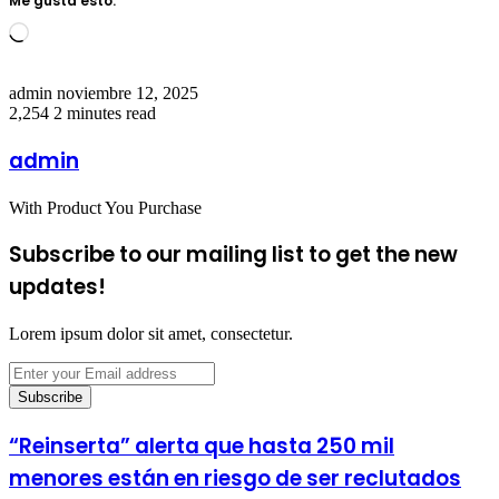
Me gusta esto:
Loading…
Send
admin
noviembre 12, 2025
an
2,254
2 minutes read
email
admin
With Product You Purchase
Subscribe to our mailing list to get the new
updates!
Lorem ipsum dolor sit amet, consectetur.
Enter
your
Email
address
“Reinserta” alerta que hasta 250 mil
menores están en riesgo de ser reclutados