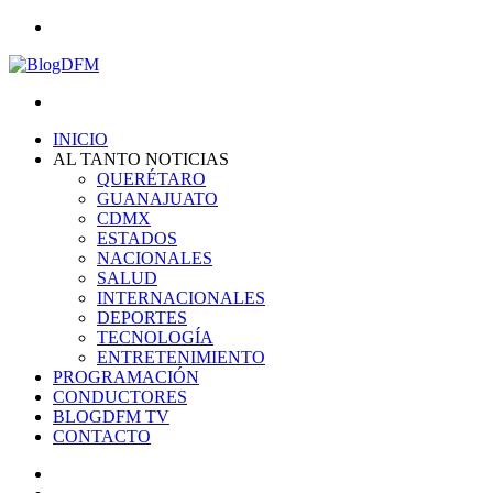
Menu
Search
for
INICIO
AL TANTO NOTICIAS
QUERÉTARO
GUANAJUATO
CDMX
ESTADOS
NACIONALES
SALUD
INTERNACIONALES
DEPORTES
TECNOLOGÍA
ENTRETENIMIENTO
PROGRAMACIÓN
CONDUCTORES
BLOGDFM TV
CONTACTO
Search
for
Switch