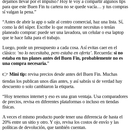
dejamos llevar por el impulso? Hoy te voy a compartir algunos tips
para que este Buen Fin tu cartera no se quede vacía… y tus compras
sí valgan la pena.”
“Antes de abrir la app o salir al centro comercial, haz una lista. Sí,
como la del súper. Escribe lo que realmente necesitas o tenías
planeado comprar: puede ser una lavadora, un celular o esa laptop
que te hace falta para el trabajo.
Luego, ponle un presupuesto a cada cosa. Así evitas caer en el
clásico:
‘no lo necesitaba, pero estaba en oferta’
. Recuerda:
si no
estaba en tus planes antes del Buen Fin, probablemente no es
una compra necesaria.
”
👉
Mini tip:
revisa precios desde antes del Buen Fin. Muchas
tiendas los publican unos días antes, y así sabrás si de verdad hay
descuento o solo cambiaron la etiqueta.
“Hoy tenemos internet y eso es una gran ventaja. Usa comparadores
de precios, revisa en diferentes plataformas o incluso en tiendas
físicas.
A veces el mismo producto puede tener una diferencia de hasta el
20% entre un sitio y otro. Y ojo, revisa los costos de envío y las
políticas de devolución, que también cuentan.