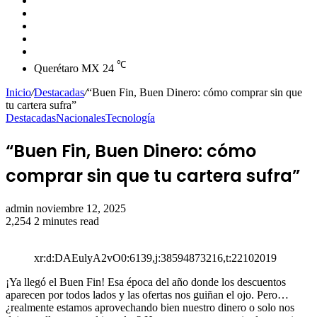
skin
Instagram
YouTube
Twitter
Facebook
℃
Querétaro MX
24
Inicio
/
Destacadas
/
“Buen Fin, Buen Dinero: cómo comprar sin que
tu cartera sufra”
Destacadas
Nacionales
Tecnología
“Buen Fin, Buen Dinero: cómo
comprar sin que tu cartera sufra”
Send
admin
noviembre 12, 2025
an
2,254
2 minutes read
email
xr:d:DAEulyA2vO0:6139,j:38594873216,t:22102019
¡Ya llegó el Buen Fin! Esa época del año donde los descuentos
aparecen por todos lados y las ofertas nos guiñan el ojo. Pero…
¿realmente estamos aprovechando bien nuestro dinero o solo nos