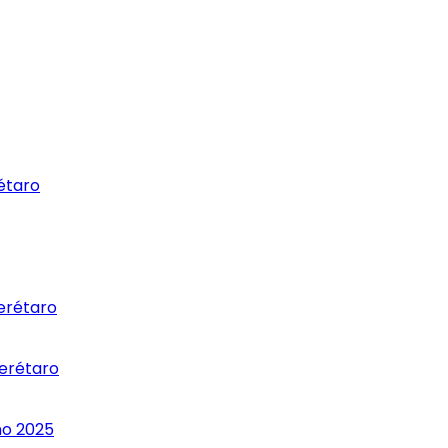
rétaro
uerétaro
uerétaro
ño 2025