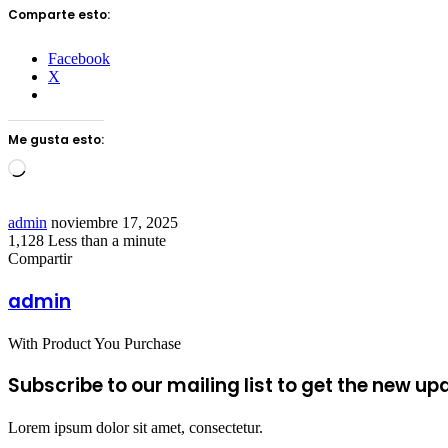
Comparte esto:
Facebook
X
Me gusta esto:
Loading…
Send
admin
noviembre 17, 2025
an
1,128
Less than a minute
Facebook
Twitter
LinkedIn
Tumblr
Pinterest
Reddit
VKontakte
Odnoklassniki
Pocket
email
Compartir
Facebook
Twitter
LinkedIn
Tumblr
Pinterest
Reddit
VKontakte
Odnoklassniki
Pocket
Share
Imprimir
via
admin
Email
With Product You Purchase
Subscribe to our mailing list to get the new up
Lorem ipsum dolor sit amet, consectetur.