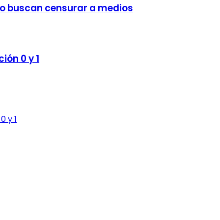
no buscan censurar a medios
ión 0 y 1
0 y 1