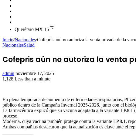
skin
Instagram
YouTube
Twitter
Facebook
℃
Querétaro MX
15
Inicio
/
Nacionales
/
Cofepris aún no autoriza la venta privada de la vac
Nacionales
Salud
Cofepris aún no autoriza la venta p
Send
admin
noviembre 17, 2025
an
1,128
Less than a minute
Facebook
Twitter
LinkedIn
Tumblr
Pinterest
Reddit
VKontakte
Odnoklassniki
Pocket
email
En plena temporada de aumento de enfermedades respiratorias, Pfizer i
público dentro de la Campaña Invernal 2025-2026, junto con el biol
La farmacéutica explicó que su vacuna adaptada a la variante LP.8.1 (l
proceso.
Moderna, cuya vacuna también protege contra la variante LP.8.1, report
Ambas compañías destacaron que la actualización es clave ante el repu