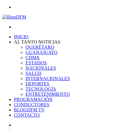
Menu
Search
for
INICIO
AL TANTO NOTICIAS
QUERÉTARO
GUANAJUATO
CDMX
ESTADOS
NACIONALES
SALUD
INTERNACIONALES
DEPORTES
TECNOLOGÍA
ENTRETENIMIENTO
PROGRAMACIÓN
CONDUCTORES
BLOGDFM TV
CONTACTO
Search
for
Switch