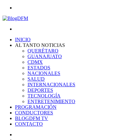
Menu
Search
for
INICIO
AL TANTO NOTICIAS
QUERÉTARO
GUANAJUATO
CDMX
ESTADOS
NACIONALES
SALUD
INTERNACIONALES
DEPORTES
TECNOLOGÍA
ENTRETENIMIENTO
PROGRAMACIÓN
CONDUCTORES
BLOGDFM TV
CONTACTO
Search
for
Switch