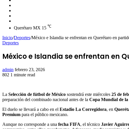
skin
Instagram
YouTube
Twitter
Facebook
℃
Querétaro MX
15
Inicio
/
Deportes
/
México e Islandia se enfrentan en Querétaro en part
Deportes
México e Islandia se enfrentan en 
Send
admin
febrero 23, 2026
an
802
1 minute read
Facebook
Twitter
LinkedIn
Tumblr
Pinterest
Reddit
VKontakte
Odnoklassniki
Pocket
email
La
Selección de fútbol de México
sostendrá este miércoles
25 de fe
preparación del combinado nacional antes de la
Copa Mundial de la
El duelo se llevará a cabo en el
Estadio La Corregidora
, en
Querét
Premium
para el público mexicano.
Aunque no corresponde a una
fecha FIFA
, el técnico
Javier Aguirr