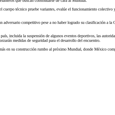
elanteros que buscan consolidarse de cara al Mundial.
el cuerpo técnico pruebe variantes, evalúe el funcionamiento colectivo y 
 un adversario competitivo pese a no haber logrado su clasificación a l
país, incluida la suspensión de algunos eventos deportivos, las autori
forzarán medidas de seguridad para el desarrollo del encuentro.
so más en su construcción rumbo al próximo Mundial, donde México com