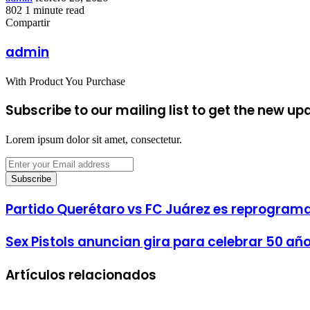
an
802
1 minute read
Facebook
Twitter
LinkedIn
Tumblr
Pinterest
Reddit
VKontakte
Odnoklassniki
Pocket
email
Compartir
Facebook
Twitter
LinkedIn
Tumblr
Pinterest
Reddit
VKontakte
Odnoklassniki
Pocket
Share
Imprimir
via
admin
Email
With Product You Purchase
Subscribe to our mailing list to get the new up
Lorem ipsum dolor sit amet, consectetur.
Enter
your
Email
address
Partido Querétaro vs FC Juárez es reprogram
Sex Pistols anuncian gira para celebrar 50 año
Artículos relacionados