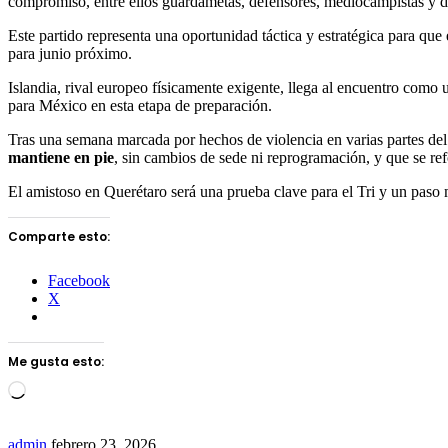
compromiso, entre ellos guardametas, defensores, mediocampistas y d
Este partido representa una oportunidad táctica y estratégica para que 
para junio próximo.
Islandia, rival europeo físicamente exigente, llega al encuentro como
para México en esta etapa de preparación.
Tras una semana marcada por hechos de violencia en varias partes del 
mantiene en pie
, sin cambios de sede ni reprogramación, y que se re
El amistoso en Querétaro será una prueba clave para el Tri y un pa
Comparte esto:
Facebook
X
Me gusta esto:
Loading…
Send
admin
febrero 23, 2026