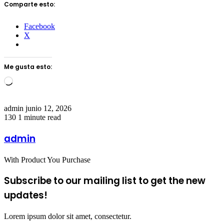
Comparte esto:
Facebook
X
Me gusta esto:
Loading…
Send
admin
junio 12, 2026
an
130
1 minute read
email
admin
With Product You Purchase
Subscribe to our mailing list to get the new
updates!
Lorem ipsum dolor sit amet, consectetur.