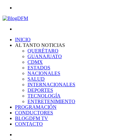
Menu
Search
for
INICIO
AL TANTO NOTICIAS
QUERÉTARO
GUANAJUATO
CDMX
ESTADOS
NACIONALES
SALUD
INTERNACIONALES
DEPORTES
TECNOLOGÍA
ENTRETENIMIENTO
PROGRAMACIÓN
CONDUCTORES
BLOGDFM TV
CONTACTO
Search
for
Switch