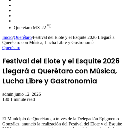
skin
Instagram
YouTube
Twitter
Facebook
℃
Querétaro MX
22
Inicio
/
Querétaro
/
Festival del Elote y el Esquite 2026 Llegará a
Querétaro con Música, Lucha Libre y Gastronomía
Querétaro
Festival del Elote y el Esquite 2026
Llegará a Querétaro con Música,
Lucha Libre y Gastronomía
Send
admin
junio 12, 2026
an
130
1 minute read
email
El Municipio de Querétaro, a través de la Delegación Epigmenio
González, anunció la realización del Festival del Elote y el Esquite