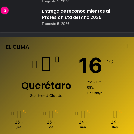
agosto 5, 2026
Entrega de reconocimientos al
Profesionista del Año 2025
agosto 5, 2026
EL CLIMA
16
℃
Querétaro
25º - 15º
89%
1.72 km/h
Scattered Clouds
25
25
24
24
℃
℃
℃
℃
jue
vie
sáb
dom