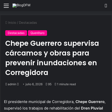
Menu
S
fo
Inicio
/
Destacadas
Destacadas
Querétaro
Chepe Guerrero supervisa
cárcamos y obras para
prevenir inundaciones en
Corregidora
Send
admin
julio 6, 2026
95
1 minute read
an
email
El presidente municipal de Corregidora,
Chepe Guerrero
,
supervisó los trabajos de rehabilitación del
Dren Pluvial