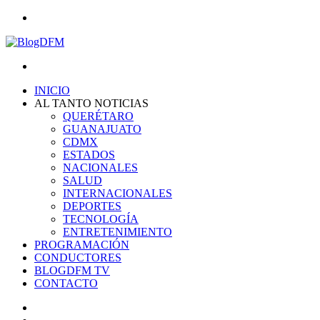
Menu
Search
for
INICIO
AL TANTO NOTICIAS
QUERÉTARO
GUANAJUATO
CDMX
ESTADOS
NACIONALES
SALUD
INTERNACIONALES
DEPORTES
TECNOLOGÍA
ENTRETENIMIENTO
PROGRAMACIÓN
CONDUCTORES
BLOGDFM TV
CONTACTO
Search
for
Switch