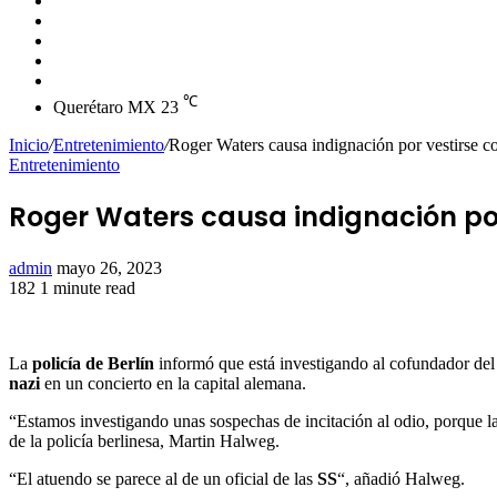
skin
Instagram
YouTube
Twitter
Facebook
℃
Querétaro MX
23
Inicio
/
Entretenimiento
/
Roger Waters causa indignación por vestirse co
Entretenimiento
Roger Waters causa indignación por 
Send
admin
mayo 26, 2023
an
182
1 minute read
Facebook
Twitter
LinkedIn
Tumblr
Pinterest
Reddit
VKontakte
Odnoklassniki
Pocket
email
La
policía de Berlín
informó que está investigando al cofundador de
nazi
en un concierto en la capital alemana.
“Estamos investigando unas sospechas de incitación al odio, porque la 
de la policía berlinesa, Martin Halweg.
“El atuendo se parece al de un oficial de las
SS
“, añadió Halweg.