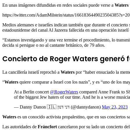
En unas imágenes difundidas en redes sociales puede verse a
Waters
https://twitter.com/AdamMilstein/status/1661836449023504385?s=20
Medios alemanes e israelíes indican también que durante el concierto 
estadounidense del canal Al Jazeera fallecida en una operación israel
“Estamos investigando y una vez termine el procedimiento, lo transmitir
decida si persigue o no al cantante británico, de 79 años.
Concierto de Roger Waters generó fu
La cancillería israelí reprochó a
Waters
por “haber ensuciado la memo
“
Waters
quiere comparar a Israel con los nazis”, y es “uno de los ma
At a Berlin concert
@RogerWaters
compared Anne Frank to Shir
of the biggest Jew haters of our time. And he is a worse music
— Danny Danon 🇮🇱 דני דנון (@dannydanon)
May 23, 2023
Waters
es un conocido activista propalestino, que en sus conciertos s
Las autoridades de
Fráncfort
cancelaron por su lado un concierto del 