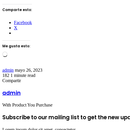
Comparte esto:
Facebook
X
Me gusta esto:
Loading…
Send
admin
mayo 26, 2023
an
182
1 minute read
Facebook
Twitter
LinkedIn
Tumblr
Pinterest
Reddit
VKontakte
Odnoklassniki
Pocket
email
Compartir
Facebook
Twitter
LinkedIn
Tumblr
Pinterest
Reddit
VKontakte
Odnoklassniki
Pocket
Share
Imprimir
via
admin
Email
With Product You Purchase
Subscribe to our mailing list to get the new up
Lorem ipsum dolor sit amet, consectetur.