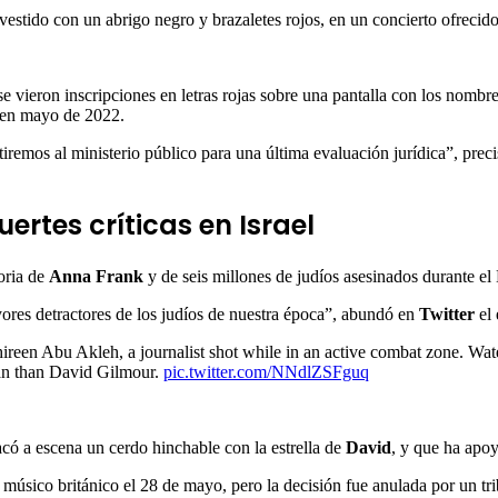
vestido con un abrigo negro y brazaletes rojos, en un concierto ofrec
se vieron inscripciones en letras rojas sobre una pantalla con los nombr
í en mayo de 2022.
emos al ministerio público para una última evaluación jurídica”, precisó
ertes críticas en Israel
ria de
Anna Frank
y de seis millones de judíos asesinados durante el
yores detractores de los judíos de nuestra época”, abundó en
Twitter
el
een Abu Akleh, a journalist shot while in an active combat zone. Water
ian than David Gilmour.
pic.twitter.com/NNdlZSFguq
acó a escena un cerdo hinchable con la estrella de
David
, y que ha apoy
músico británico el 28 de mayo, pero la decisión fue anulada por un tri