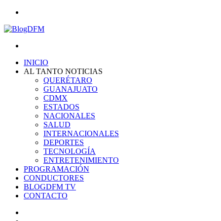
Menu
Search
for
INICIO
AL TANTO NOTICIAS
QUERÉTARO
GUANAJUATO
CDMX
ESTADOS
NACIONALES
SALUD
INTERNACIONALES
DEPORTES
TECNOLOGÍA
ENTRETENIMIENTO
PROGRAMACIÓN
CONDUCTORES
BLOGDFM TV
CONTACTO
Search
for
Switch