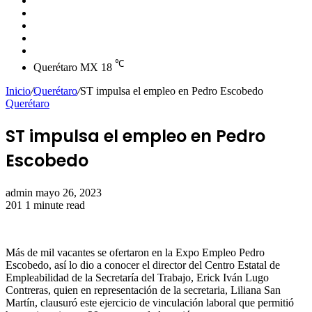
skin
Instagram
YouTube
Twitter
Facebook
℃
Querétaro MX
18
Inicio
/
Querétaro
/
ST impulsa el empleo en Pedro Escobedo
Querétaro
ST impulsa el empleo en Pedro
Escobedo
Send
admin
mayo 26, 2023
an
201
1 minute read
email
Más de mil vacantes se ofertaron en la Expo Empleo Pedro
Escobedo, así lo dio a conocer el director del Centro Estatal de
Empleabilidad de la Secretaría del Trabajo, Erick Iván Lugo
Contreras, quien en representación de la secretaria, Liliana San
Martín, clausuró este ejercicio de vinculación laboral que permitió