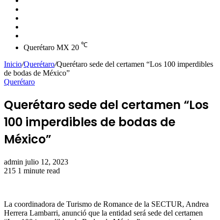
skin
Instagram
YouTube
Twitter
Facebook
℃
Querétaro MX
20
Inicio
/
Querétaro
/
Querétaro sede del certamen “Los 100 imperdibles
de bodas de México”
Querétaro
Querétaro sede del certamen “Los
100 imperdibles de bodas de
México”
Send
admin
julio 12, 2023
an
215
1 minute read
email
La coordinadora de Turismo de Romance de la SECTUR, Andrea
Herrera Lambarri, anunció que la entidad será sede del certamen