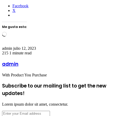
Facebook
X
Me gusta esto:
Loading…
Send
admin
julio 12, 2023
an
215
1 minute read
email
admin
With Product You Purchase
Subscribe to our mailing list to get the new
updates!
Lorem ipsum dolor sit amet, consectetur.
Enter