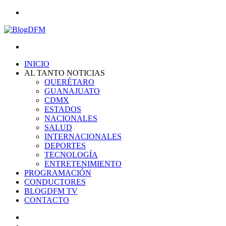
Menu
Search
for
INICIO
AL TANTO NOTICIAS
QUERÉTARO
GUANAJUATO
CDMX
ESTADOS
NACIONALES
SALUD
INTERNACIONALES
DEPORTES
TECNOLOGÍA
ENTRETENIMIENTO
PROGRAMACIÓN
CONDUCTORES
BLOGDFM TV
CONTACTO
Search
for
Switch