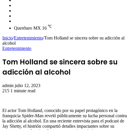
skin
Instagram
YouTube
Twitter
Facebook
℃
Querétaro MX
16
Inicio
/
Entretenimiento
/
Tom Holland se sincera sobre su adicción al
alcohol
Entretenimiento
Tom Holland se sincera sobre su
adicción al alcohol
Send
admin
julio 12, 2023
an
215
1 minute read
email
El actor Tom Holland, conocido por su papel protagónico en la
franquicia Spider-Man reveló públicamente su lucha personal contra
la adicción al alcohol. En una reciente entrevista para el podcast de
Jay Shetty, el histrión compartió detalles impactantes sobre su