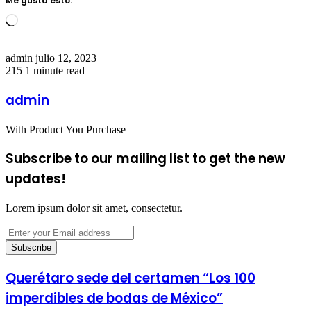
Me gusta esto:
Loading…
Send
admin
julio 12, 2023
an
215
1 minute read
email
admin
With Product You Purchase
Subscribe to our mailing list to get the new
updates!
Lorem ipsum dolor sit amet, consectetur.
Enter
your
Email
address
Querétaro sede del certamen “Los 100
imperdibles de bodas de México”