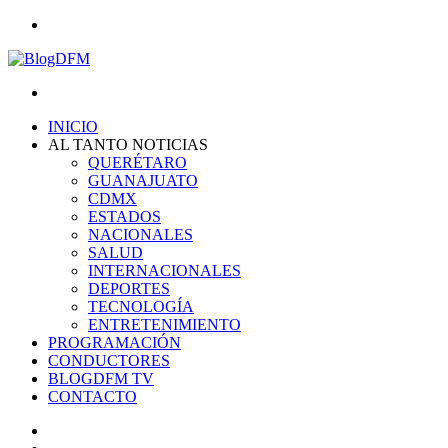
Menu
Search
for
INICIO
AL TANTO NOTICIAS
QUERÉTARO
GUANAJUATO
CDMX
ESTADOS
NACIONALES
SALUD
INTERNACIONALES
DEPORTES
TECNOLOGÍA
ENTRETENIMIENTO
PROGRAMACIÓN
CONDUCTORES
BLOGDFM TV
CONTACTO
Search
for
Switch