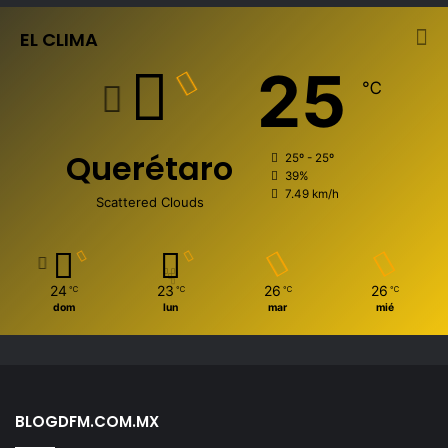
EL CLIMA
25
℃
Querétaro
25º - 25º
39%
7.49 km/h
Scattered Clouds
24
23
26
26
℃
℃
℃
℃
dom
lun
mar
mié
BLOGDFM.COM.MX