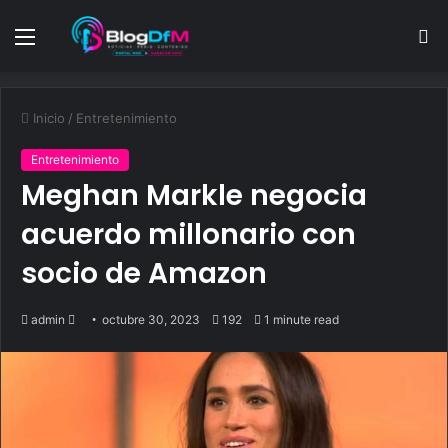
Menu
S
fo
Inicio
/
Entretenimiento
Entretenimiento
Meghan Markle negocia
acuerdo millonario con
socio de Amazon
Send
admin
octubre 30, 2023
192
1 minute read
an
email