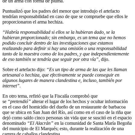
de un arma con forma de pluma.
Puntualizó que los padres del menor que introdujo el artefacto
tendrían responsabilidad en caso de que se compruebe que ellos le
proporcionaron el arma hechiza.
“Habría responsabilidad si ellos se la hubieran dado, se la
hubieran proporcionado; sin embargo, es un tema que no hemos
podido concluir dentro de las investigaciones que estamos
realizando para definir si hay una omisión o una responsabilidad
tanto de la maestra como de los padres, y que independientemente
de eso también se tendría que seguir por otra vía”,
dijo.
Sobre el artefacto dijo:
“Es un tipo de arma de las que les llaman
artesanal o hechiza, que efectivamente se puede conseguir en
algunos lugares de manera clandestina e, incluso, también por
internet”.
En otro tema, refirió que la Fiscalía comprobó que
se
“pretendió”
alterar el lugar de los hechos y ocultar información
en el caso del homicidio del dueño de un restaurante de barbacoa
que se ubica en San Juan del Río, así como en el caso de la riña que
dejó como saldo cinco personas sin vida que se suscitó en el espacio
denominado
“El Alacrán”
en la comunidad de Santa María Begoña
del municipio de El Marqués; esto, durante la realización de una
carrera de caballos clandestina.