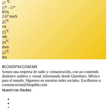
℃
17
17º - 17º
85%
2.07 km/h
℃
25
vie
℃
23
sáb
℃
24
dom
℃
23
lun
BLOGDFM.COM.MX
Somos una empresa de radio y comunicación, con un contenido
dinámico autitivo y visual, informando desde Querétaro, México
para el mundo, Síguenos en nuestras redes sociales. Escríbenos a:
comunicacion@blogdfm.com
Nuestras Redes
Facebook
Twitter
YouTube