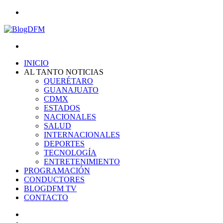
Menu
Search
for
INICIO
AL TANTO NOTICIAS
QUERÉTARO
GUANAJUATO
CDMX
ESTADOS
NACIONALES
SALUD
INTERNACIONALES
DEPORTES
TECNOLOGÍA
ENTRETENIMIENTO
PROGRAMACIÓN
CONDUCTORES
BLOGDFM TV
CONTACTO
Search
for
Switch