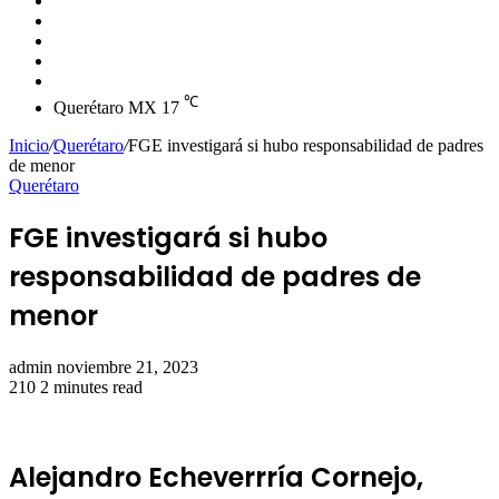
skin
Instagram
YouTube
Twitter
Facebook
℃
Querétaro MX
17
Inicio
/
Querétaro
/
FGE investigará si hubo responsabilidad de padres
de menor
Querétaro
FGE investigará si hubo
responsabilidad de padres de
menor
Send
admin
noviembre 21, 2023
an
210
2 minutes read
email
Alejandro Echeverrría Cornejo,