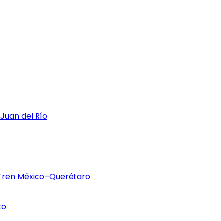
 Juan del Río
 Tren México–Querétaro
co