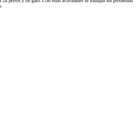
 a 24 perros y un gato. Con estas actividades se trabajan los problemas
o.