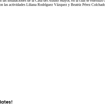
 las instalaciones de la Casa del Adulto Mayor, en la cual se esterilizó
ron las actividades Liliana Rodríguez Vázquez y Beatriz Pérez Colchad
dates!