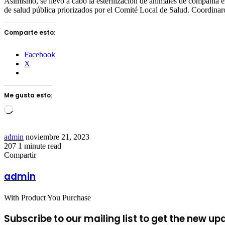
Asimismo, se llevó a cabo la esterilización de animales de compañía en
de salud pública priorizados por el Comité Local de Salud. Coordina
Comparte esto:
Facebook
X
Me gusta esto:
Loading…
Send
admin
noviembre 21, 2023
an
207
1 minute read
Facebook
Twitter
LinkedIn
Tumblr
Pinterest
Reddit
VKontakte
Odnoklassniki
Pocket
email
Compartir
Facebook
Twitter
LinkedIn
Tumblr
Pinterest
Reddit
VKontakte
Odnoklassniki
Pocket
Share
Imprimir
via
admin
Email
With Product You Purchase
Subscribe to our mailing list to get the new up