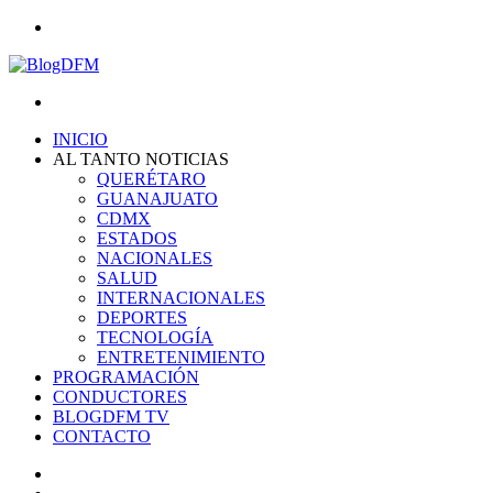
Menu
Search
for
INICIO
AL TANTO NOTICIAS
QUERÉTARO
GUANAJUATO
CDMX
ESTADOS
NACIONALES
SALUD
INTERNACIONALES
DEPORTES
TECNOLOGÍA
ENTRETENIMIENTO
PROGRAMACIÓN
CONDUCTORES
BLOGDFM TV
CONTACTO
Search
for
Switch